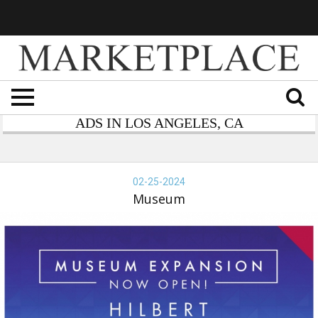
ADS IN LOS ANGELES, CA
bert
seum,
02-25-2024
-
Museum
-
24,
seum